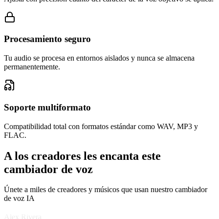
Esta herramienta nos permitió crear más de 50 voces de personajes
Procesamiento seguro
únicas con solo 3 actores de voz. La eficiencia es increíble.
Tu audio se procesa en entornos aislados y nunca se almacena
permanentemente.
Soporte multiformato
Compatibilidad total con formatos estándar como WAV, MP3 y
FLAC.
A los creadores les encanta este
cambiador de voz
Únete a miles de creadores y músicos que usan nuestro cambiador
Alex Rivera
de voz IA
Desarrollador de juegos