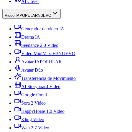
AI Cover
Video IA
POPULAR
NUEVO
Generador de video IA
Drama IA
Seedance 2.0 Video
Video MiniMax-H3
NUEVO
Avatar IA
POPULAR
Avatar Dúo
Transferencia de Movimiento
AI Storyboard Video
Google Omni
Sora 2 Video
HappyHorse 1.0 Video
Kling Video
Wan 2.7 Video