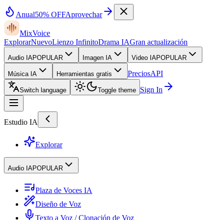
Anual
50% OFF
Aprovechar
MixVoice
Explorar
Nuevo
Lienzo Infinito
Drama IA
Gran actualización
Audio IA
POPULAR
Imagen IA
Video IA
POPULAR
Precios
API
Música IA
Herramientas gratis
Sign In
Switch language
Toggle theme
Estudio IA
Explorar
Audio IA
POPULAR
Plaza de Voces IA
Diseño de Voz
Texto a Voz / Clonación de Voz