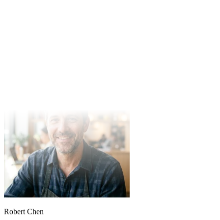
Jennifer Lee
YouTuber
El algoritmo del cambiador de voz es potente y rápido. Integrarlo en
mi app fue muy fácil.