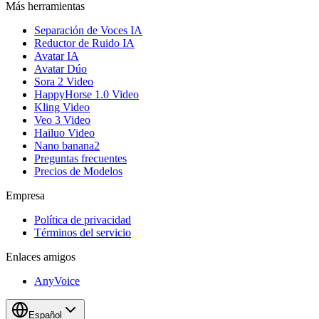
Más herramientas
Separación de Voces IA
Reductor de Ruido IA
Avatar IA
Avatar Dúo
Sora 2 Video
HappyHorse 1.0 Video
Kling Video
Veo 3 Video
Hailuo Video
Nano banana2
Preguntas frecuentes
Precios de Modelos
Empresa
Política de privacidad
Términos del servicio
Enlaces amigos
AnyVoice
Español