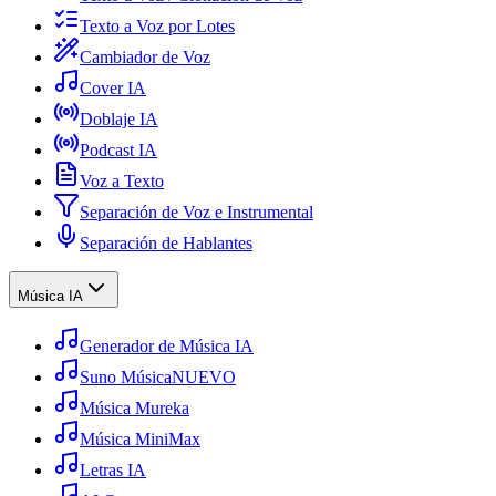
Texto a Voz por Lotes
Cambiador de Voz
Cover IA
Doblaje IA
Podcast IA
Voz a Texto
Separación de Voz e Instrumental
Separación de Hablantes
Música IA
Generador de Música IA
Suno Música
NUEVO
Música Mureka
Música MiniMax
Letras IA