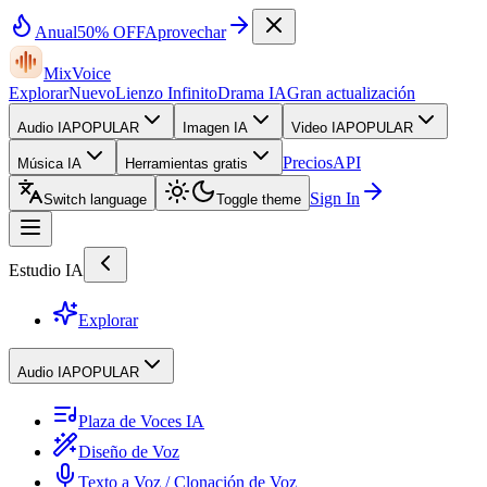
Anual
50% OFF
Aprovechar
MixVoice
Explorar
Nuevo
Lienzo Infinito
Drama IA
Gran actualización
Audio IA
POPULAR
Imagen IA
Video IA
POPULAR
Precios
API
Música IA
Herramientas gratis
Sign In
Switch language
Toggle theme
Estudio IA
Explorar
Audio IA
POPULAR
Plaza de Voces IA
Diseño de Voz
Texto a Voz / Clonación de Voz