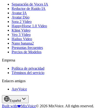
Separación de Voces IA
Reductor de Ruido IA
Avatar IA
Avatar Dúo
Sora 2 Video
HappyHorse 1.0 Video
Kling Video
Veo 3 Video
Hailuo Video
Nano banana2
Preguntas frecuentes
Precios de Modelos
Empresa
Política de privacidad
Términos del servicio
Enlaces amigos
AnyVoice
Español
Built with
❤️
MixVoice
© 2026 MixVoice. All rights reserved.