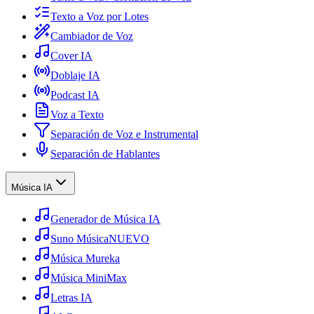
Texto a Voz por Lotes
Cambiador de Voz
Cover IA
Doblaje IA
Podcast IA
Voz a Texto
Separación de Voz e Instrumental
Separación de Hablantes
Música IA
Generador de Música IA
Suno Música
NUEVO
Música Mureka
Música MiniMax
Letras IA