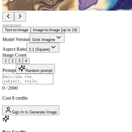
Text-to-Image
Image-to-Image (up to 14)
Model Version
Grok Imagine
Aspect Ratio
1:1 (Square)
Image Count
1
2
3
4
Prompt
Random prompt
0
/
2000
Cost 8 credits
Sign In to Generate Image