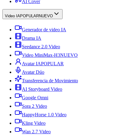
AI Cover
Video IA
POPULAR
NUEVO
Generador de video IA
Drama IA
Seedance 2.0 Video
Video MiniMax-H3
NUEVO
Avatar IA
POPULAR
Avatar Dúo
Transferencia de Movimiento
AI Storyboard Video
Google Omni
Sora 2 Video
HappyHorse 1.0 Video
Kling Video
Wan 2.7 Video