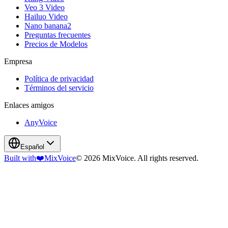
Veo 3 Video
Hailuo Video
Nano banana2
Preguntas frecuentes
Precios de Modelos
Empresa
Política de privacidad
Términos del servicio
Enlaces amigos
AnyVoice
Español
Built with
❤️
MixVoice
© 2026 MixVoice. All rights reserved.