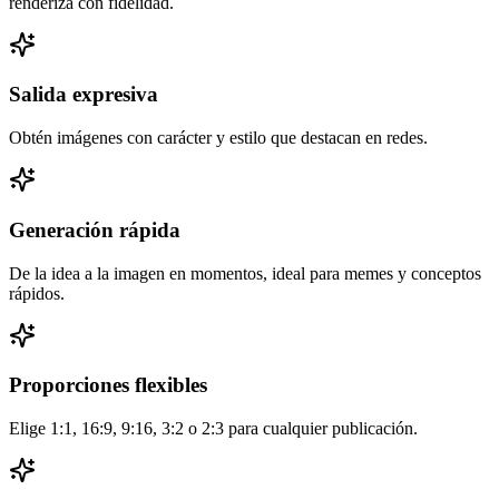
renderiza con fidelidad.
Salida expresiva
Obtén imágenes con carácter y estilo que destacan en redes.
Generación rápida
De la idea a la imagen en momentos, ideal para memes y conceptos
rápidos.
Proporciones flexibles
Elige 1:1, 16:9, 9:16, 3:2 o 2:3 para cualquier publicación.
Grok Imagine acepta prompts en cualquier idioma y el estilo es
realmente divertido.