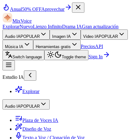
Anual
50% OFF
Aprovechar
MixVoice
Explorar
Nuevo
Lienzo Infinito
Drama IA
Gran actualización
Audio IA
POPULAR
Imagen IA
Video IA
POPULAR
Precios
API
Música IA
Herramientas gratis
Sign In
Switch language
Toggle theme
Estudio IA
Explorar
Audio IA
POPULAR
Plaza de Voces IA
Diseño de Voz
Texto a Voz / Clonación de Voz