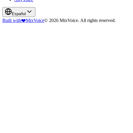
Español
Built with
❤️
MixVoice
© 2026 MixVoice. All rights reserved.