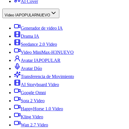
AI Cover
Video IA
POPULAR
NUEVO
Generador de video IA
Drama IA
Seedance 2.0 Video
Video MiniMax-H3
NUEVO
Avatar IA
POPULAR
Avatar Dúo
Transferencia de Movimiento
AI Storyboard Video
Google Omni
Sora 2 Video
HappyHorse 1.0 Video
Kling Video
Wan 2.7 Video