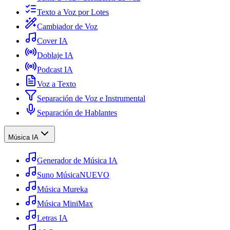
Texto a Voz por Lotes
Cambiador de Voz
Cover IA
Doblaje IA
Podcast IA
Voz a Texto
Separación de Voz e Instrumental
Separación de Hablantes
Música IA
Generador de Música IA
Suno Música
NUEVO
Música Mureka
Música MiniMax
Letras IA