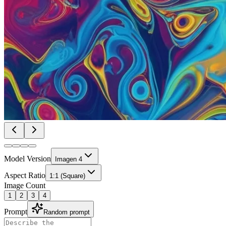
Model Version
Imagen 4
Aspect Ratio
1:1 (Square)
Image Count
1
2
3
4
Prompt
Random prompt