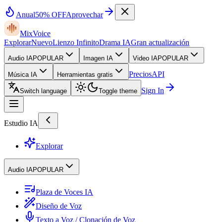
Anual
50% OFF
Aprovechar
MixVoice
Explorar
Nuevo
Lienzo Infinito
Drama IA
Gran actualización
Audio IA
POPULAR
Imagen IA
Video IA
POPULAR
Precios
API
Música IA
Herramientas gratis
Sign In
Switch language
Toggle theme
Estudio IA
Explorar
Audio IA
POPULAR
Plaza de Voces IA
Diseño de Voz
Texto a Voz / Clonación de Voz