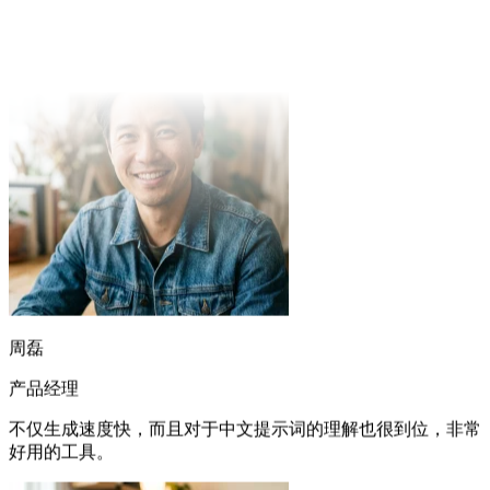
周磊
产品经理
不仅生成速度快，而且对于中文提示词的理解也很到位，非常
好用的工具。