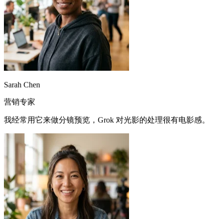
Sarah Chen
营销专家
我经常用它来做分镜预览，Grok 对光影的处理很有电影感。