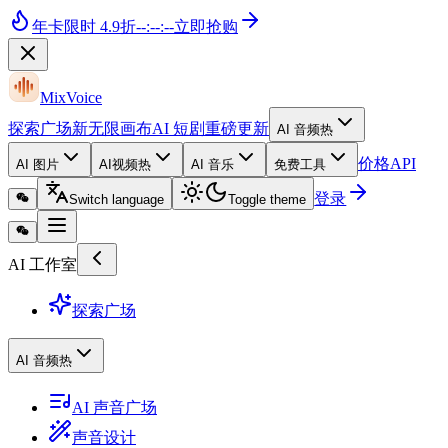
年卡
限时 4.9折
--
:
--
:
--
立即抢购
MixVoice
探索广场
新
无限画布
AI 短剧
重磅更新
AI 音频
热
价格
API
AI 图片
AI视频
热
AI 音乐
免费工具
登录
Switch language
Toggle theme
AI 工作室
探索广场
AI 音频
热
AI 声音广场
声音设计