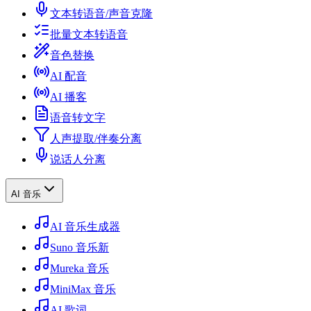
文本转语音/声音克隆
批量文本转语音
音色替换
AI 配音
AI 播客
语音转文字
人声提取/伴奏分离
说话人分离
AI 音乐
AI 音乐生成器
Suno 音乐
新
Mureka 音乐
MiniMax 音乐
AI 歌词