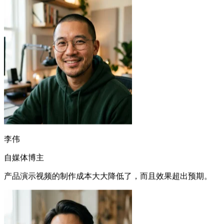
李伟
自媒体博主
产品演示视频的制作成本大大降低了，而且效果超出预期。