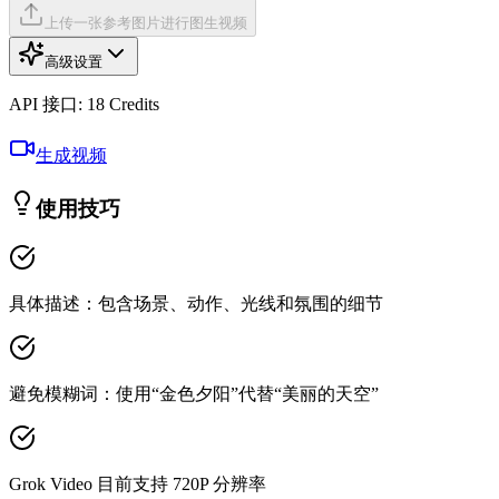
上传一张参考图片进行图生视频
高级设置
API 接口
:
18
Credits
生成视频
使用技巧
具体描述：包含场景、动作、光线和氛围的细节
避免模糊词：使用“金色夕阳”代替“美丽的天空”
Grok Video 目前支持 720P 分辨率