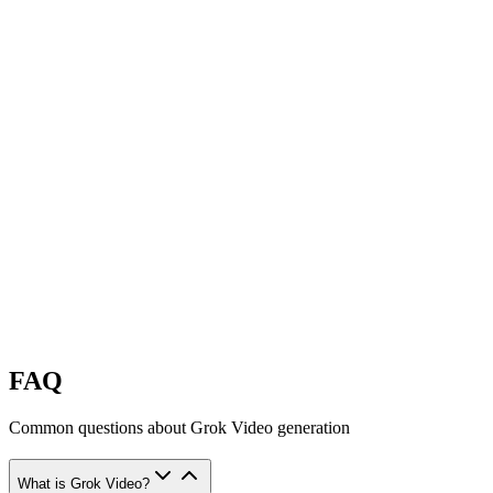
FAQ
Common questions about Grok Video generation
What is Grok Video?