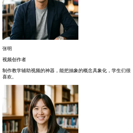
张明
视频创作者
制作教学辅助视频的神器，能把抽象的概念具象化，学生们很
喜欢。