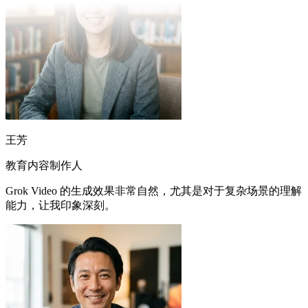
王芳
教育内容制作人
Grok Video 的生成效果非常自然，尤其是对于复杂场景的理解
能力，让我印象深刻。