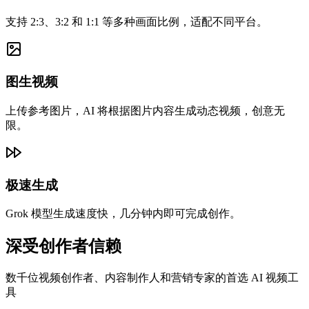
支持 2:3、3:2 和 1:1 等多种画面比例，适配不同平台。
图生视频
上传参考图片，AI 将根据图片内容生成动态视频，创意无
限。
张明
视频创作者
极速生成
制作教学辅助视频的神器，能把抽象的概念具象化，学生们很
喜欢。
Grok 模型生成速度快，几分钟内即可完成创作。
深受创作者信赖
数千位视频创作者、内容制作人和营销专家的首选 AI 视频工
具