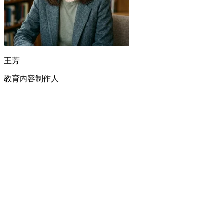
王芳
教育内容制作人
用 Grok Video 制作社交媒体素材效率很高，几分钟就能出
片，画质也很棒。