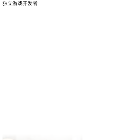
翻。
David
播客主播
团队两天内要为 12 条社交广告找背景音乐。我们用 MixVoice
AI 音乐 — 输入品牌氛围，12 条独立曲子全搞定，带人声 / 纯
音乐随挑。