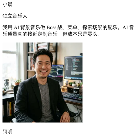
我用 AI 背景音乐做 Boss 战、菜单、探索场景的配乐。AI 音
乐质量真的接近定制音乐，但成本只是零头。
阿明
独立游戏开发者
纯音乐 AI 对我的播客片头片尾太友好了。我一次生成 3-4 个
MP3，挑最合调的那个用，再也不用花几小时在版权音乐库里