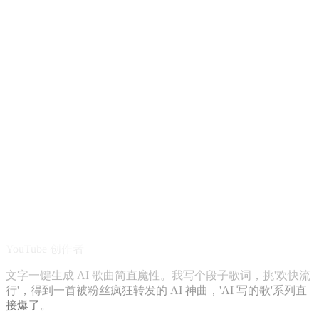
Elena
YouTube 创作者
文字一键生成 AI 歌曲简直魔性。我写个段子歌词，挑'欢快流
行'，得到一首被粉丝疯狂转发的 AI 神曲，'AI 写的歌'系列直
接爆了。