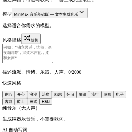
模型
MiniMax 音乐基础版 — 文本生成音乐
选择适合你需求的模型。
风格描述
随机
描述流派、情绪、乐器、人声。
0
/
2000
快速风格
伤心
开心
浪漫
治愈
励志
怀旧
摇滚
流行
嘻哈
电子
古典
爵士
民谣
R&B
纯音乐（无人声）
生成纯器乐音乐，不需要歌词。
AI 自动写词