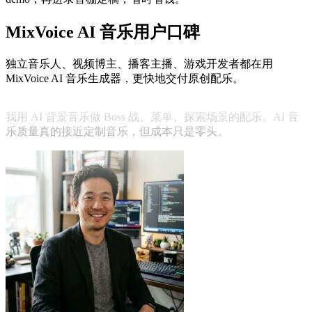
MixVoice AI 音乐用户口碑
小晨
独立音乐人
独立音乐人、视频博主、播客主播、游戏开发者都在用
MixVoice AI 音乐生成器，更快地交付原创配乐。
我用 AI 背景音乐做 Boss 战、菜单、探索场景的配乐。AI 音
乐质量真的接近定制音乐，但成本只是零头。