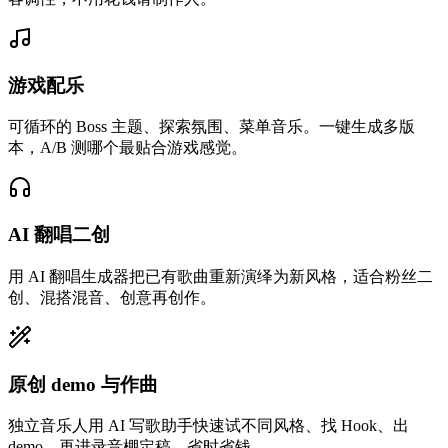
游戏配乐
可循环的 Boss 主题、探索氛围、菜单音乐。一键生成多版
本，A/B 测哪个最贴合游戏感觉。
我描述一个氛围，AI 歌词生成器帮我写词，30 秒就能拿到完
整 AI 歌曲给乐队听 demo。这是我用过最快的'写歌助手'。
AI 翻唱二创
用 AI 翻唱生成器把已有歌曲重新演绎为新风格，适合粉丝二
创、混搭混音、创意再创作。
原创 demo 与作曲
独立音乐人用 AI 写歌助手快速试不同风格、找 Hook、出
demo，再进录音棚定稿，省时省钱。