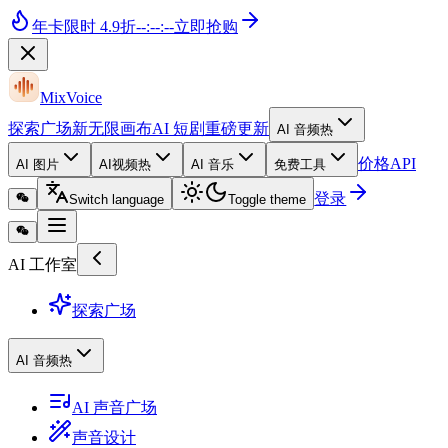
年卡
限时 4.9折
--
:
--
:
--
立即抢购
MixVoice
探索广场
新
无限画布
AI 短剧
重磅更新
AI 音频
热
价格
API
AI 图片
AI视频
热
AI 音乐
免费工具
登录
Switch language
Toggle theme
AI 工作室
探索广场
AI 音频
热
AI 声音广场
声音设计